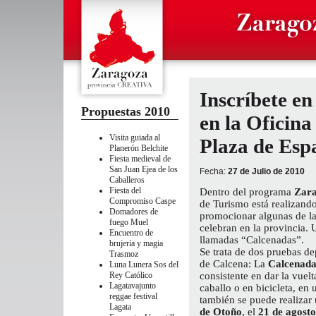
Inscríbete 
Propuestas 2010
en la Oficina
Visita guiada al
Plaza de Esp
Planerón
Belchite
Fiesta medieval de
San Juan
Ejea de los
Fecha:
27 de Julio de 2010
Caballeros
Fiesta del
Dentro del programa
Zara
Compromiso
Caspe
de Turismo está realizando
Domadores de
promocionar algunas de las
fuego
Muel
celebran en la provincia. 
Encuentro de
llamadas “Calcenadas”.
brujería y magia
Se trata de dos pruebas de
Trasmoz
de Calcena: La
Calcenada
Luna Lunera
Sos del
Rey Católico
consistente en dar la vuel
Lagatavajunto
caballo o en bicicleta, e
reggae festival
también se puede realizar 
Lagata
de Otoño
, el
21 de agosto