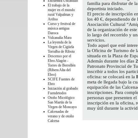
Encuentra
Uncastillo
familia para disfrutar de 
El trabajo de la
deportista iniciado.
mujer en el mundo
El precio de inscripción en
rural
Valpalmas y
los 40 €, dependiendo de l
Ardisa
Curso y festival de
Asociación Cultural “Amig
música antigua
de la organización de este
Daroca
lo largo del recorrido y un
Vulcanalia
Mara
servicios.
La leyenda de la
Todo aquel que esté inter
Virgen de Cigüela
la Oficina de Turismo de 
Torralba de Ribota
situada en la Plaza de Esp
Descenso por el
Ebro
Alagón -
Además durante los días
2
Torres de Berrellén
Patronato Provincial de T
(Ribera Alta del
inscribir a todos los part
Ebro)
oficina: se colocará en la
SCIFE
Fuentes de
meta de llegada bajo la cu
Ebro
equipación de las Calcenad
Iniciación al grabado
inscripciones. Para comple
Fuendetodos
personas que presenten el 
Otoño Micológico
San Martín de la
inscripción en la oficina,
Virgen de Moncayo
muy útil durante la activid
Calcenadas de
verano y de otoño
Calcena