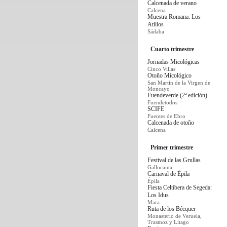
Calcenada de verano
Calcena
Muestra Romana: Los
Atilios
Sádaba
Cuarto trimestre
Jornadas Micológicas
Cinco Villas
Otoño Micológico
San Martín de la Virgen de
Moncayo
Fuendeverde (2ª edición)
Fuendetodos
SCIFE
Fuentes de Ebro
Calcenada de otoño
Calcena
Primer trimestre
Festival de las Grullas
Gallocanta
Carnaval de Épila
Épila
Fiesta Celtíbera de Segeda:
Los Idus
Mara
Ruta de los Bécquer
Monasterio de Veruela,
Trasmoz y Litago