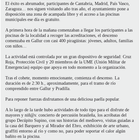
El éxito es abrumador, participantes de Cantabria, Madrid, País Vasco,
Zaragoza… nos siguen visitando año tras año, el ayuntamiento pone a
disposición una zona de acampada libre y el acceso a las piscinas
municipales ese día es gratuito.
A primera hora de la mañana comenzaban a llegar los participantes a las
piscinas de la localidad a recoger las acreditaciones, el descenso
comenzaba en Gallur con casi 400 piragüistas: jóvenes, adultos, familias
con niños…
La actividad está controlada por un gran dispositivo de seguridad: Cruz
Roja, Protección Civil y 20 miembros de la UME (Unión Militar de
Emergencias) equipo que apoya en todo momento a la organización.
Tras el cohete, momento emocionante, comienza el descenso. La
duración es de 2:30 h., aproximadamente, para el tramo de río
comprendido entre Gallur y Pradilla.
Para reponer fuerzas disfrutamos de una deliciosa paella popular.
A lo largo de la tarde hubo actividades de todo tipo para el disfrute de
mayores y niñ@s: concierto de percusión brasileña, los acróbatas del
grupo Decúpito Supino, con sus historias del medioevo, visitas guiadas a
la casa del Barquero y al Mirador del Ebro, exhibición de arte urbano,
graffiti entorno al río y como no, para poder soportar el calor algún
bañito en la piscina.