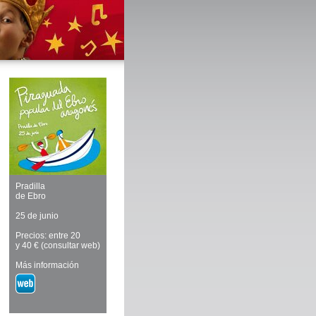
Pradilla
de Ebro
25 de junio
Precios: entre 20
y 40 € (consultar web)
Más información