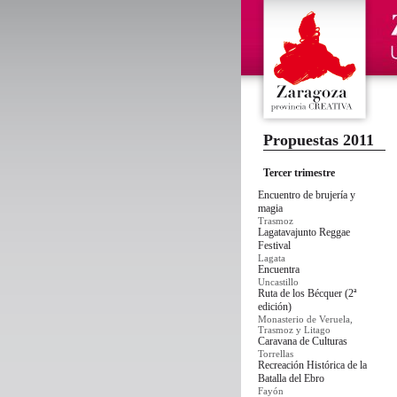
Propuestas 2011
Tercer trimestre
Encuentro de brujería y
magia
Trasmoz
Lagatavajunto Reggae
Festival
Lagata
Encuentra
Uncastillo
Ruta de los Bécquer (2ª
edición)
Monasterio de Veruela,
Trasmoz y Litago
Caravana de Culturas
Torrellas
Recreación Histórica de la
Batalla del Ebro
Fayón