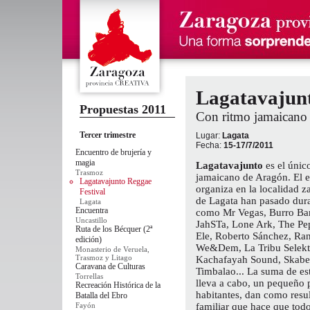
Lagatavajunt
Propuestas 2011
Con ritmo jamaicano
Tercer trimestre
Lugar:
Lagata
Fecha:
15-17/7/2011
Encuentro de brujería y
magia
Lagatavajunto
es el únic
Trasmoz
jamaicano de Aragón. El 
Lagatavajunto Reggae
organiza en la localidad 
Festival
de Lagata han pasado dura
Lagata
Encuentra
como Mr Vegas, Burro Bant
Uncastillo
JahSTa, Lone Ark, The Pe
Ruta de los Bécquer (2ª
Ele, Roberto Sánchez, Ra
edición)
We&Dem, La Tribu Selekta
Monasterio de Veruela,
Trasmoz y Litago
Kachafayah Sound, Skabe
Caravana de Culturas
Timbalao... La suma de es
Torrellas
lleva a cabo, un pequeño
Recreación Histórica de la
habitantes, dan como resul
Batalla del Ebro
Fayón
familiar que hace que tod