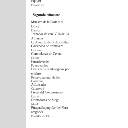
Equiart
Farasdués
Segundo trimestre
Muestra de la Pasta y el
Dulce
Daroca
Jornadas de cine Villa de La
Almunia
La Almunia de Doña Godina
Calcenada de primavera
Calcena
Contradanza de Cetina
Cetina
Fuendeverde
Fuendetodos
Descensos ornitológicos por
el Ebro
Reserva natural de los
Galachos
Alfonsadas
Calatayud
Fiesta del Compromiso
Caspe
Domadores de fuego
Muel
Piraguada popular del Ebro
aragonés
Pradilla de Ebro