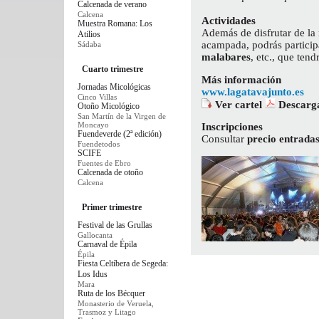
Calcenada de verano
Calcena
Actividades
Muestra Romana: Los
Además de disfrutar de la 
Atilios
acampada, podrás particip
Sádaba
malabares
, etc., que tend
Cuarto trimestre
Más información
Jornadas Micológicas
www.lagatavajunto.es
Cinco Villas
Ver cartel
Descarg
Otoño Micológico
San Martín de la Virgen de
Moncayo
Inscripciones
Fuendeverde (2ª edición)
Consultar
precio entrada
Fuendetodos
SCIFE
Fuentes de Ebro
Calcenada de otoño
Calcena
Primer trimestre
Festival de las Grullas
Gallocanta
Carnaval de Épila
Épila
Fiesta Celtíbera de Segeda:
Los Idus
Mara
Ruta de los Bécquer
Monasterio de Veruela,
Trasmoz y Litago