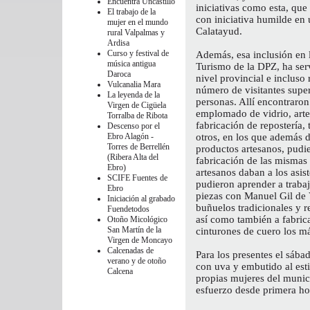
Encuentra
Uncastillo
iniciativas como esta, que
El trabajo de la
con iniciativa humilde en
mujer en el mundo
Calatayud.
rural
Valpalmas y
Ardisa
Curso y festival de
Además, esa inclusión en 
música antigua
Turismo de la DPZ, ha ser
Daroca
nivel provincial e incluso
Vulcanalia
Mara
número de visitantes super
La leyenda de la
personas. Allí encontraron 
Virgen de Cigüela
emplomado de vidrio, artes
Torralba de Ribota
fabricación de repostería, 
Descenso por el
Ebro
Alagón -
otros, en los que además 
Torres de Berrellén
productos artesanos, pudie
(Ribera Alta del
fabricación de las mismas
Ebro)
artesanos daban a los asis
SCIFE
Fuentes de
pudieron aprender a trabaj
Ebro
piezas con Manuel Gil de V
Iniciación al grabado
buñuelos tradicionales y re
Fuendetodos
así como también a fabrica
Otoño Micológico
San Martín de la
cinturones de cuero los m
Virgen de Moncayo
Calcenadas de
Para los presentes el sába
verano y de otoño
con uva y embutido al esti
Calcena
propias mujeres del munic
esfuerzo desde primera ho