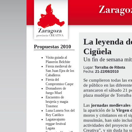
La leyenda de
Propuestas 2010
Cigüela
Visita guiada al
Un fin de semana mít
Planerón
Belchite
Fiesta medieval de
Lugar:
Torralba de Ribota
San Juan
Ejea de los
Fecha:
21-22/08/2010
Caballeros
Fiesta del
Se cumplieron todas las ex
Compromiso
Caspe
de público en las diferent
Domadores de
arrancaron el sábado 21 p
fuego
Muel
plaza mudéjar de Torralba
Encuentro de
brujería y magia
Las
jornadas medievales
Trasmoz
la aparición de la
Virgen 
Luna Lunera
Sos del
Rey Católico
moros y cristianos en el si
Lagatavajunto
musulmán, han sido incluid
reggae festival
actividades del proyecto 
Lagata
Creativa”, y sin duda ha s